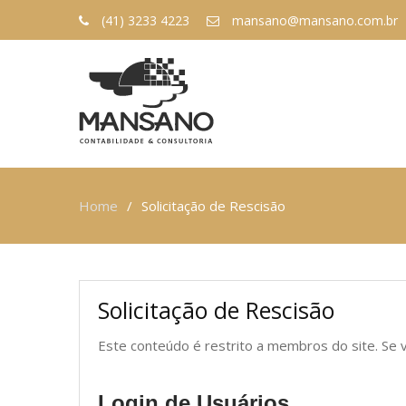
(41) 3233 4223
mansano@mansano.com.br
Home
Solicitação de Rescisão
Solicitação de Rescisão
Este conteúdo é restrito a membros do site. Se v
Login de Usuários