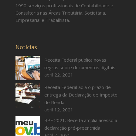
1990 serviços profissionais de Contabilidade e
Consultoria nas Áreas Tributária, Societária,
Empresarial e Trabalhista.
Notícias
Receita Federal publica novas
regras sobre documentos digitais
abril 22, 2021
Receita Federal adia o prazo de
entrega da Declaração de Imposto
de Renda
abril 12, 2021
RPF 2021: Receita amplia acesso à
declaração pré-preenchida
abril 7, 2021