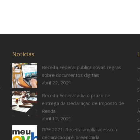
Notícias
L
Receita Federal publica novas regras
sobre documentos digitais
E
abril 22, 2021
s
S
Receita Federal adia o prazo de
C
entrega da Declaração de Imposto de
Renda
Á
abril 12, 2021
S
RPF 2021: Receita amplia acesso à
D
declaração pré-preenchida