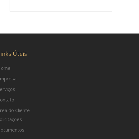
inks Úteis
Home
mpresa
erviços
ontato
rea do Cliente
olicitações
ocumentos