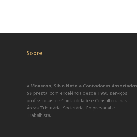
Sobre
A
Mansano, Silva Neto e Contadores Associado
SS
presta, com excelência desde 1990 serviços
profissionais de Contabilidade e Consultoria nas
Áreas Tributária, Societária, Empresarial e
Trabalhista.