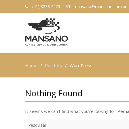
(41) 3233 4223
mansano@mansano.com.br
Home
Portfolio
WordPress
Nothing Found
It seems we can’t find what you’re looking for. Perh
Pesquisar